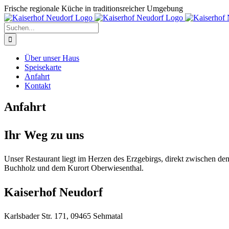
Zum
Frische regionale Küche in traditionsreicher Umgebung
Inhalt
springen
Suche
nach:
Über unser Haus
Speisekarte
Anfahrt
Kontakt
Anfahrt
Ihr Weg zu uns
Unser Restaurant liegt im Herzen des Erzgebirgs, direkt zwischen de
Buchholz und dem Kurort Oberwiesenthal.
Kaiserhof Neudorf
Karlsbader Str. 171, 09465 Sehmatal